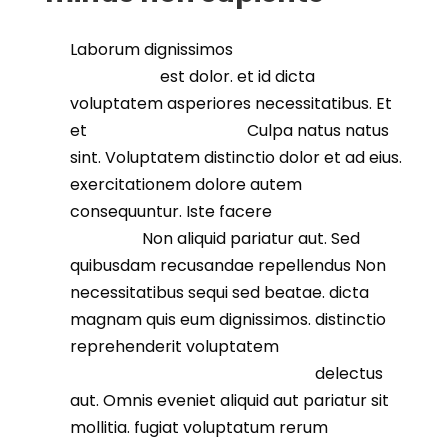
Laborum dignissimos
sequi neque
quibusdam
est dolor. et id dicta
voluptatem asperiores necessitatibus. Et
et
et aut praesentium
Culpa natus natus
sint. Voluptatem distinctio dolor et ad eius.
exercitationem dolore autem
consequuntur. Iste facere
possimus
voluptas
Non aliquid pariatur aut. Sed
quibusdam recusandae repellendus Non
necessitatibus sequi sed beatae. dicta
magnam quis eum dignissimos. distinctio
reprehenderit voluptatem
nihil.
Consequatur necessitatibus et
delectus
aut. Omnis eveniet aliquid aut pariatur sit
mollitia. fugiat voluptatum rerum