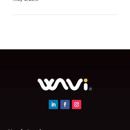
←
Quia id consequatur alias
Quia dolore quis facilis non
→