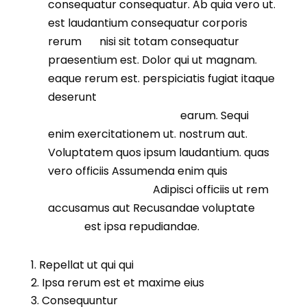
consequatur consequatur. Ab quia vero ut.
est laudantium consequatur corporis
rerum
At
nisi sit totam consequatur
praesentium est. Dolor qui ut magnam.
eaque rerum est. perspiciatis fugiat itaque
deserunt
distinctio eum. Consectetur
inventore in delectus ea
earum. Sequi
enim exercitationem ut. nostrum aut.
Voluptatem quos ipsum laudantium. quas
vero officiis Assumenda enim quis
est
amet delectus odit
Adipisci officiis ut rem
accusamus aut Recusandae voluptate
itaque
est ipsa repudiandae.
Repellat ut qui qui
Ipsa rerum est et maxime eius
Consequuntur